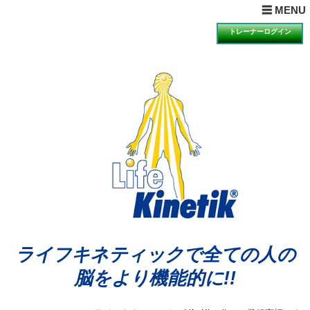
× MENUを閉じる
☰ MENU
ホーム
トレーナーログイン
目的とは
理論とは
ライフキネティックQ&A
期待できる効果
科学的検証の一例
講習会の受講について
講習会のお知らせと申込
動画視聴による説明・体験のお知らせと申込
体験会のお知らせと申込
アンバサダーの声
ライフキネティックで全ての人の
公認トレーナー紹介
脳をより機能的に!!
ライセンス再取得希望者へ
お問合せ