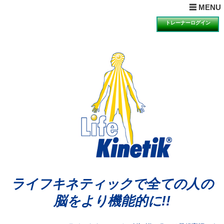
× MENUを閉じる
☰ MENU
ホーム
トレーナーログイン
目的とは
理論とは
ライフキネティックQ&A
期待できる効果
科学的検証の一例
講習会の受講について
講習会のお知らせと申込
動画視聴による説明・体験のお知らせと申込
体験会のお知らせと申込
アンバサダーの声
ライフキネティックで全ての人の
公認トレーナー紹介
脳をより機能的に!!
ライセンス再取得希望者へ
お問合せ