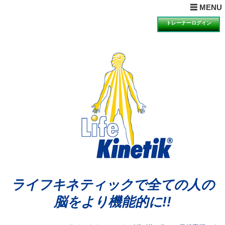
× MENUを閉じる
☰ MENU
ホーム
トレーナーログイン
目的とは
理論とは
ライフキネティックQ&A
期待できる効果
科学的検証の一例
講習会の受講について
講習会のお知らせと申込
動画視聴による説明・体験のお知らせと申込
体験会のお知らせと申込
アンバサダーの声
ライフキネティックで全ての人の
公認トレーナー紹介
脳をより機能的に!!
ライセンス再取得希望者へ
お問合せ