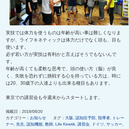
実技では体力を使うものは年齢が高い事は難しくなりま
すが、ライフキネティックは体力だけでなく頭も、目も
使います。
必ず若い方が実技は有利かと言えばそうでもないんで
す。
年齢が高くても柔軟な思考で、頭の使い方（脳）が良
く、失敗を恐れずに挑戦する心を持っている方は、時に
は20、30歳下の人達よりも出来る種目もあります。
東京での講習会も今週末からスタートします。
掲載日：2018/08/20
カテゴリー：
お知らせ
タグ：
大阪
,
認知症予防
,
指導者
,
トレー
ナー
,
先生
,
認知機能
,
教師
,
Life Kinetik
,
講習会
,
ドイツ
,
サッカー
,