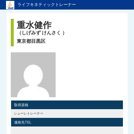
ライフキネティックトレーナー
ライフキネティックのTopページへ戻る
重水健作
トレーナーページのTopへ
（しげみず けんさく ）
東京都目黒区
取得資格
シューレトレーナー
連絡先TEL