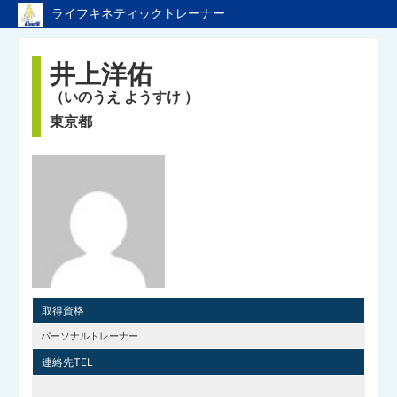
ライフキネティックトレーナー
ライフキネティックのTopページへ戻る
井上洋佑
トレーナーページのTopへ
（いのうえ ようすけ ）
東京都
取得資格
パーソナルトレーナー
連絡先TEL