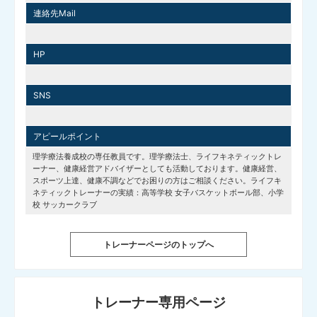
連絡先Mail
HP
SNS
アピールポイント
理学療法養成校の専任教員です。理学療法士、ライフキネティックトレ
ーナー、健康経営アドバイザーとしても活動しております。健康経営、
スポーツ上達、健康不調などでお困りの方はご相談ください。ライフキ
ネティックトレーナーの実績：高等学校 女子バスケットボール部、小学
校 サッカークラブ
トレーナーページのトップへ
トレーナー専用ページ