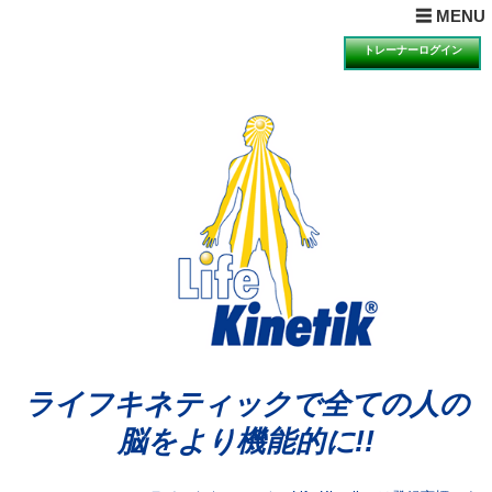
× MENUを閉じる
☰ MENU
ホーム
トレーナーログイン
目的とは
理論とは
ライフキネティックQ&A
期待できる効果
科学的検証の一例
講習会の受講について
講習会のお知らせと申込
動画視聴による説明・体験のお知らせと申込
体験会のお知らせと申込
アンバサダーの声
ライフキネティックで全ての人の
公認トレーナー紹介
脳をより機能的に!!
ライセンス再取得希望者へ
お問合せ