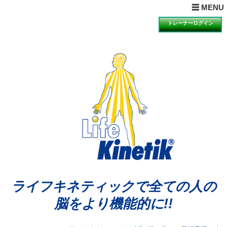
× MENUを閉じる
☰ MENU
ホーム
トレーナーログイン
目的とは
理論とは
ライフキネティックQ&A
期待できる効果
科学的検証の一例
講習会の受講について
講習会のお知らせと申込
動画視聴による説明・体験のお知らせと申込
体験会のお知らせと申込
アンバサダーの声
ライフキネティックで全ての人の
公認トレーナー紹介
脳をより機能的に!!
ライセンス再取得希望者へ
お問合せ