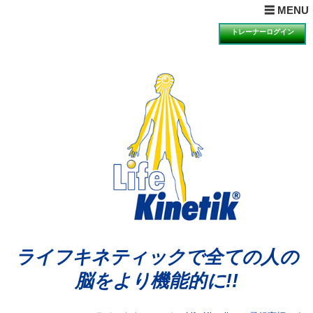
× MENUを閉じる
☰ MENU
ホーム
トレーナーログイン
目的とは
理論とは
ライフキネティックQ&A
期待できる効果
科学的検証の一例
講習会の受講について
講習会のお知らせと申込
動画視聴による説明・体験のお知らせと申込
体験会のお知らせと申込
アンバサダーの声
ライフキネティックで全ての人の
公認トレーナー紹介
脳をより機能的に!!
ライセンス再取得希望者へ
お問合せ