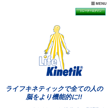
× MENUを閉じる
☰ MENU
ホーム
トレーナーログイン
目的とは
理論とは
ライフキネティックQ&A
期待できる効果
科学的検証の一例
講習会の受講について
講習会のお知らせと申込
動画視聴による説明・体験のお知らせと申込
体験会のお知らせと申込
アンバサダーの声
ライフキネティックで全ての人の
公認トレーナー紹介
脳をより機能的に!!
ライセンス再取得希望者へ
お問合せ